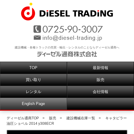
建設機械・各種トラックの売買・輸出・レンタルのことならディーゼル通商へ
TOP
最新情報
買い取り
販売
レンタル
会社情報
English Page
ディーゼル通商TOP
>
販売
>
建設機械在庫一覧
>
キャタピラー
油圧ショベル 2014 y308ECR