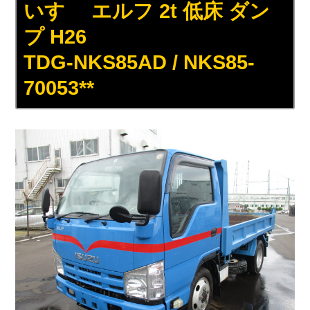
いすゞ エルフ 2t 低床 ダン
プ H26
TDG-NKS85AD / NKS85-
70053**