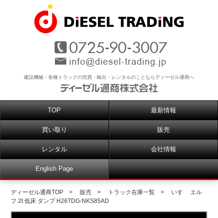
建設機械・各種トラックの売買・輸出・レンタルのことならディーゼル通商へ
TOP
最新情報
買い取り
販売
レンタル
会社情報
English Page
ディーゼル通商TOP
>
販売
>
トラック在庫一覧
>
いすゞ エル
フ 2t 低床 ダンプ H26TDG-NKS85AD